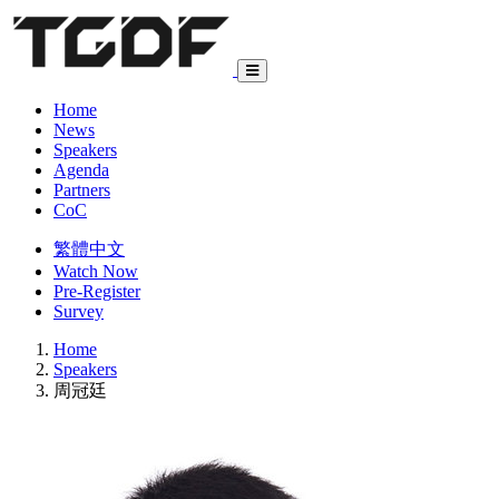
Home
News
Speakers
Agenda
Partners
CoC
繁體中文
Watch Now
Pre-Register
Survey
Home
Speakers
周冠廷