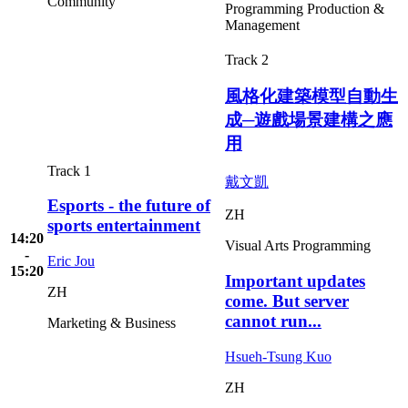
Community
Programming
Production &
Management
Track 2
風格化建築模型自動生
成─遊戲場景建構之應
用
Track 1
戴文凱
Esports - the future of
ZH
sports entertainment
14:20
Visual Arts
Programming
-
Eric Jou
15:20
Important updates
ZH
come. But server
cannot run...
Marketing & Business
Hsueh-Tsung Kuo
ZH