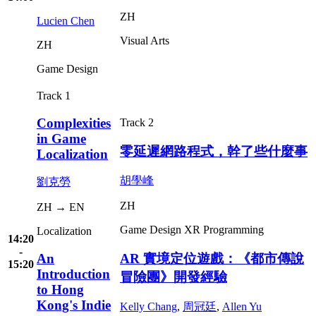
ZH
Lucien Chen
Visual Arts
ZH
Game Design
Track 1
Complexities
Track 2
in Game
零延遲網路程式，幹了些什麼事
Localization
胡學峰
劉克勞
ZH
ZH → EN
Game Design
XR
Programming
Localization
14:20
-
An
AR 實境定位遊戲：《都市傳說
15:20
Introduction
冒險團》開發經驗
to Hong
Kong's Indie
Kelly Chang
,
周冠廷
,
Allen Yu