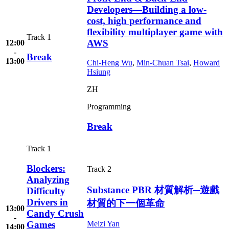
Developers—Building a low-
cost, high performance and
flexibility multiplayer game with
Track 1
AWS
12:00
-
Break
13:00
Chi-Heng Wu
,
Min-Chuan Tsai
,
Howard
Hsiung
ZH
Programming
Break
Track 1
Blockers:
Track 2
Analyzing
Substance PBR 材質解析─遊戲
Difficulty
Drivers in
材質的下一個革命
13:00
Candy Crush
-
Games
Meizi Yan
14:00