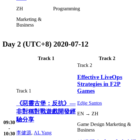
ZH
Programming
Marketing &
Business
Day 2 (UTC+8)
2020-07-12
Track 1
Track 2
Track 2
Effective LiveOps
Strategies in F2P
Games
Track 1
《惡靈古堡：反抗》—
Edjie Santos
非對稱對戰遊戲開發經
EN → ZH
驗分享
09:30
Game Design
Marketing &
-
Business
李健源
,
AL Yang
10:30