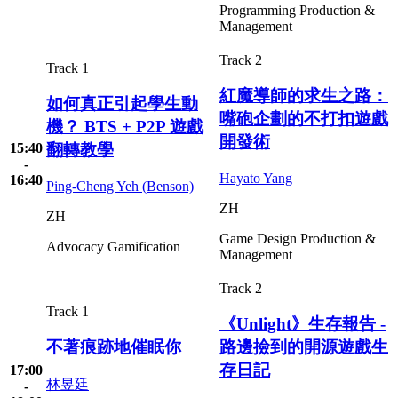
Programming
Production &
Management
Track 2
Track 1
紅魔導師的求生之路：
如何真正引起學生動
嘴砲企劃的不打扣遊戲
機？ BTS + P2P 遊戲
開發術
15:40
翻轉教學
-
Hayato Yang
16:40
Ping-Cheng Yeh (Benson)
ZH
ZH
Game Design
Production &
Advocacy
Gamification
Management
Track 2
Track 1
《Unlight》生存報告 -
不著痕跡地催眠你
路邊撿到的開源遊戲生
存日記
17:00
林昱廷
-