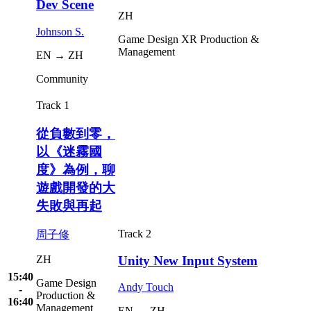
Dev Scene
ZH
Johnson S.
Game Design
XR
Production &
Management
EN → ZH
Community
Track 1
從負數到零，
以《迷霧國
度》為例，聊
遊戲開發的大
失敗與再起
Track 2
周子修
Unity New Input System
ZH
15:40
Game Design
Andy Touch
-
Production &
16:40
Management
EN → ZH