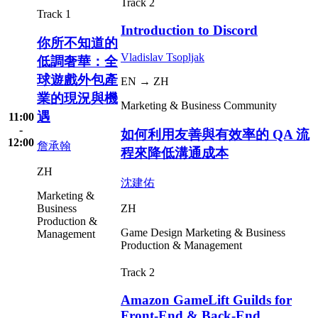
Track 2
Track 1
Introduction to Discord
你所不知道的
Vladislav Tsopljak
低調奢華：全
球遊戲外包產
EN → ZH
業的現況與機
Marketing & Business
Community
遇
11:00
-
如何利用友善與有效率的 QA 流
12:00
詹承翰
程來降低溝通成本
ZH
沈建佑
Marketing &
ZH
Business
Production &
Game Design
Marketing & Business
Management
Production & Management
Track 2
Amazon GameLift Guilds for
Front-End & Back-End