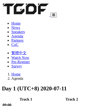
Home
News
Speakers
Agenda
Partners
CoC
繁體中文
Watch Now
Pre-Register
Survey
Home
Agenda
Day 1 (UTC+8)
2020-07-11
Track 1
Track 2
09:00