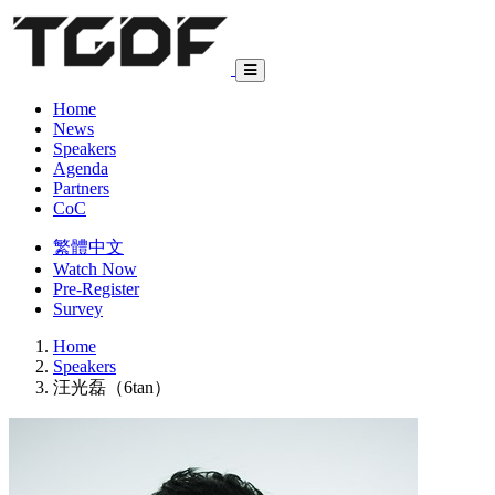
Home
News
Speakers
Agenda
Partners
CoC
繁體中文
Watch Now
Pre-Register
Survey
Home
Speakers
汪光磊（6tan）