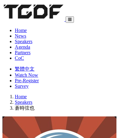
Home
News
Speakers
Agenda
Partners
CoC
繁體中文
Watch Now
Pre-Register
Survey
Home
Speakers
蒼時弦也