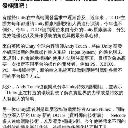
發極限吧！
有鑑於Unity在中高端開發需求中逐漸普及，近年來，TGDF主
辦方每年都邀請Unity原廠相關技術人員進行演講，今年也不
例外。今年，TGDF請到兩位來自海外的Unity原廠講者，分別
從效能優化以及操作系統的角度與觀眾分享心得。
來自英國的Unity 全球內容講師Andy Touch，將由 Unity 研發
小組談談新的遊戲操作輸入系統（Input System）的進化與未
來規劃，也會展示相關的使用方法與注意事項。目標對象為想
要一次搞定不同平台的操作的開發者。例如 PS、XBOX、
PC、手機觸控等，新的輸入系統可以做到即時對應到各種不
同的平台操作方式。
此外，Andy Touch也很樂意分享Unity特效相關題目，並表示
「Unity 正在打造的環境對想了解真實世界的力學或是特效的
人有很大的幫助」
另一位Unity講者則是重度恐怖遊戲愛好者Arturo Nuñez，同時
他也深入研究 Unity 新的 DOTS（資料導向技術層）、Netcode
多人連線網路技術，以及渲染相關技術。今年他將帶來不同的
遊戲效能優化最佳作法，並提供許多優化技巧與工具。